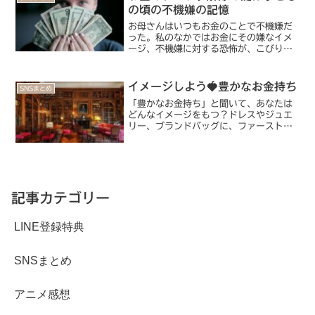
を綴っています。せっ...
の頃の不機嫌の記憶
お母さんはいつもお金のことで不機嫌だ
った。私のなかではお金にその嫌なイメ
ージ、不機嫌に対する恐怖が、こびりつ
いてしまっている。そこを癒していきた
いな。
イメージしよう🍓豊かなお金持ち
SNSまとめ
「豊かなお金持ち」と聞いて、あなたは
どんなイメージをもつ？ドレスやジュエ
リー、ブランドバッグに、ファーストク
ラスでの旅行、海外のラグジュアリーホ
テルを思い描くかもしれない。でも私が
本当に欲しい豊かなお金持ちのイメージ
は結構地味かも
記事カテゴリー
LINE登録特典
SNSまとめ
アニメ感想