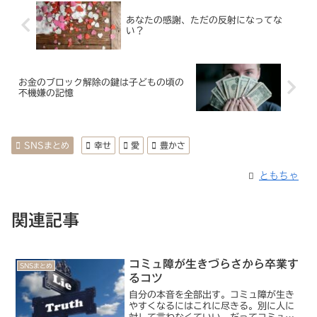
あなたの感謝、ただの反射になってな
い？
お金のブロック解除の鍵は子どもの頃の
不機嫌の記憶
SNSまとめ
幸せ
愛
豊かさ
ともちゃ
関連記事
コミュ障が生きづらさから卒業す
SNSまとめ
るコツ
自分の本音を全部出す。コミュ障が生き
やすくなるにはこれに尽きる。別に人に