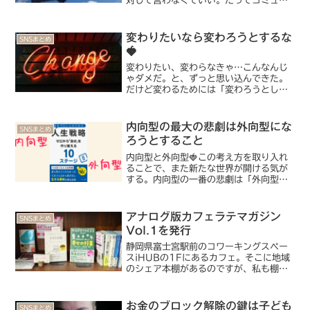
対して言わなくていい。だってコミュ障
にとって人に本音言うのとか、めっちゃ
ハードル高いじゃん。でも自分にだけは
ウソつかない。建前もいらない。
変わりたいなら変わろうとするな
SNSまとめ
🍓
変わりたい、変わらなきゃ…こんなんじ
ゃダメだ。と、ずっと思い込んできた。
だけど変わるためには「変わろうとしな
い」ことが重要なんだ。
内向型の最大の悲劇は外向型にな
SNSまとめ
ろうとすること
内向型と外向型🍓この考え方を取り入れ
ることで、また新たな世界が開ける気が
する。内向型の一番の悲劇は「外向型の
ようにしなければならない」と、思い込
むこと。私も長年そう思ってきたからこ
そ、むちゃくちゃ生きづらかった。
アナログ版カフェラテマガジン
SNSまとめ
Vol.1を発行
静岡県富士宮駅前のコワーキングスペー
スiHUBの1Fにあるカフェ。そこに地域
のシェア本棚があるのですが、私も棚主
をしています🍓先日、棚に置くためのア
ナログ版「カフェラテマガジン」を作成
しました！今回はこの本棚にかける思い
お金のブロック解除の鍵は子ども
SNSまとめ