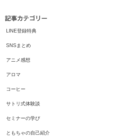
キャラの関係性と心情の変化を深掘り。
U-NEXTでお得に萌えを補給する方法も
紹介！
記事カテゴリー
LINE登録特典
SNSまとめ
アニメ感想
アロマ
コーヒー
サトリ式体験談
セミナーの学び
ともちゃの自己紹介