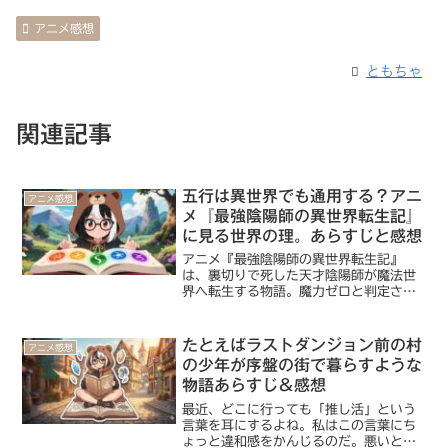
アニメ感想
ともちゃ
関連記事
五行は異世界でも通用する？アニ
アニメ感想
メ『最強陰陽師の異世界転生記』
に見る世界の理。あらすじと感想
アニメ『最強陰陽師の異世界転生記』
は、裏切りで死した天才陰陽師が魔法世
界へ転生する物語。魔力ゼロと判定され
るも、前世の「呪力」と五行の理で無双
する設定が秀逸。西洋魔術と東洋呪術の
文明衝突が知的好奇心を刺激する。
たとえばラストダンジョン前の村
アニメ感想
の少年が序盤の街で暮らすような
物語あらすじ＆感想
最近、どこに行っても「推し活」という
言葉を耳にするよね。私はこの言葉にち
ょっと違和感をかんじるのだ。悪いと言