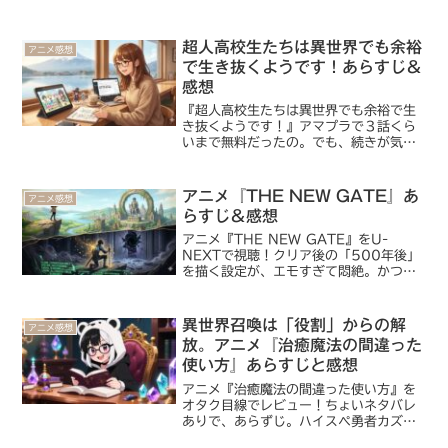
ってるわけじゃないよ。むしろ推し活素
晴らしいと思ってる。でも、いにしえか
らのオタクである私にとって、オタク的
超人高校生たちは異世界でも余裕
アニメ感想
行動はわざわざ「推し」た...
で生き抜くようです！あらすじ＆
感想
『超人高校生たちは異世界でも余裕で生
き抜くようです！』アマプラで３話くら
いまで無料だったの。でも、続きが気に
なりすぎて、U-NEXT を契約してしもう
た。最初は「よくあるおちゃらけた無双
系かな？」と思ったけど意外とハマっち
アニメ『THE NEW GATE』あ
アニメ感想
ゃったよね。おすすめ！
らすじ＆感想
アニメ『THE NEW GATE』をU-
NEXTで視聴！クリア後の「500年後」
を描く設定が、エモすぎて悶絶。かつて
の仲間との再会にきゅんとする、最強無
双系の枠を超えた魅力を元記者・漫画好
きの目線で語ります。ハピタスや楽天モ
異世界召喚は「役割」からの解
アニメ感想
バイルでお得に楽しむ裏技も紹介！
放。アニメ『治癒魔法の間違った
使い方』あらすじと感想
アニメ『治癒魔法の間違った使い方』を
オタク目線でレビュー！ちょいネタバレ
ありで、あらずじ。ハイスペ勇者カズキ
の執着やスズネの変態的ギャップなど、