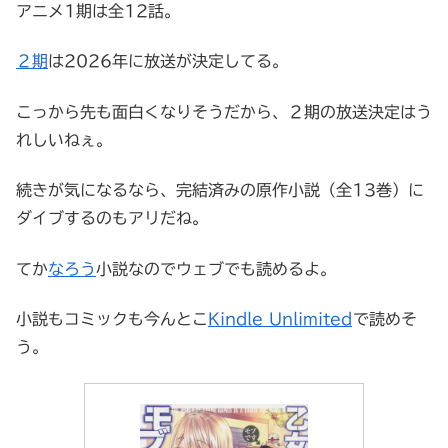
アニメ1期は全12話。
２期
は2026年に放送が決定してる。
こっから先も面白くなりそうだから、２期の放送決定はう
れしいねぇ。
続きが気になるなら、完結済みの原作小説（全13巻）に
ダイブするのもアリだね。
てか
なろう
小説なのでウェブでも読めるよ。
小説もコミックも今んとこ
Kindle Unlimited
で読めそ
う。