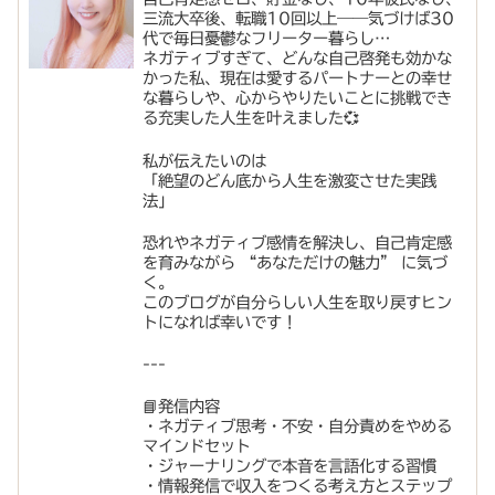
三流大卒後、転職10回以上――気づけば30
代で毎日憂鬱なフリーター暮らし…
ネガティブすぎて、どんな自己啓発も効かな
かった私、現在は愛するパートナーとの幸せ
な暮らしや、心からやりたいことに挑戦でき
る充実した人生を叶えました💞
私が伝えたいのは
「絶望のどん底から人生を激変させた実践
法」
恐れやネガティブ感情を解決し、自己肯定感
を育みながら “あなただけの魅力” に気づ
く。
このブログが自分らしい人生を取り戻すヒン
トになれば幸いです！
---
📘発信内容
・ネガティブ思考・不安・自分責めをやめる
マインドセット
・ジャーナリングで本音を言語化する習慣
・情報発信で収入をつくる考え方とステップ