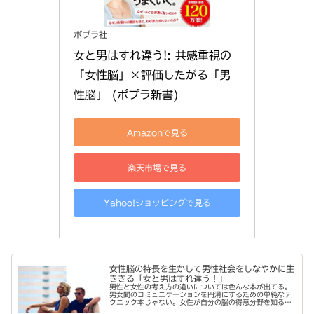
ポプラ社
女と男はすれ違う!: 共感重視の
「女性脳」×評価したがる「男
性脳」 (ポプラ新書)
Amazonで見る
楽天市場で見る
Yahoo!ショッピングで見る
女性脳の特長を生かして男性社会をしなやかに生
ききる「女と男はすれ違う！」
男性と女性の考え方の違いについては色んな本が出てる。
男女間のコミュニケーションを円滑にするための単純なテ
クニック本じゃない。女性が自分の脳の得意分野を知るこ
とで、女であること誇りに思いながら、自分らしくしなや