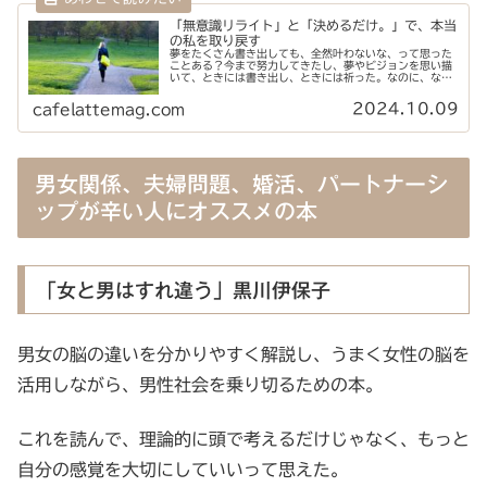
「無意識リライト」と「決めるだけ。」で、本当
の私を取り戻す
夢をたくさん書き出しても、全然叶わないな、って思った
ことある？今まで努力してきたし、夢やビジョンを思い描
いて、ときには書き出し、ときには祈った。なのに、なん
で？その大きな理由のひとつは、ビジョンと脳内設定が食
い違っているから、らしい。
2024.10.09
cafelattemag.com
男女関係、夫婦問題、婚活、パートナーシ
ップが辛い人にオススメの本
「女と男はすれ違う」黒川伊保子
男女の脳の違いを分かりやすく解説し、うまく女性の脳を
活用しながら、男性社会を乗り切るための本。
これを読んで、理論的に頭で考えるだけじゃなく、もっと
自分の感覚を大切にしていいって思えた。