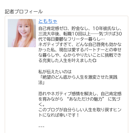
記者プロフィール
ともちゃ
自己肯定感ゼロ、貯金なし、10年彼氏なし、
三流大卒後、転職10回以上――気づけば30
代で毎日憂鬱なフリーター暮らし…
ネガティブすぎて、どんな自己啓発も効かな
かった私、現在は愛するパートナーとの幸せ
な暮らしや、心からやりたいことに挑戦でき
る充実した人生を叶えました💞
私が伝えたいのは
「絶望のどん底から人生を激変させた実践
法」
恐れやネガティブ感情を解決し、自己肯定感
を育みながら “あなただけの魅力” に気づ
く。
このブログが自分らしい人生を取り戻すヒン
トになれば幸いです！
---