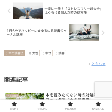
一家に一冊！「ストレスフリー超大全」
はぐるぐる悩んだ時の処方箋
1日5分でハッピーに🍓ゆるゆる読書ジャ
ーナル講座
本と読書法
女性
幸せ
読書
ともちゃ
関連記事
本を読みたくない時の対処法！カ
本と読書法
フェマガ流「女の読書術」
本はいつでも助けてくれる。多くの人の
自己紹介
公式LINE
アニメ感想
SNSまとめ
手間と時間と情熱をかけて作られるの