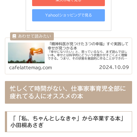
Yahoo!ショッピングで見る
「精神科医が見つけた３つの幸福」すぐ実践して
幸せが見つかる本
「幸せになりたい」と、思っているなら、まず読んでほし
い本。幸せとは科学的にどういう状態かがすごくよく理解
できる。つまり、その状態を意図的に作ることができれ
ば、幸せになれるってこと。簡単に実践できる具体的な方
法も満載。みんなで幸せに、なっていこ！
2024.10.09
cafelattemag.com
忙しくて時間がない、仕事家事育児全部に
疲れてる人にオススメの本
「「私、ちゃんとしなきゃ」から卒業する本」
小田桐あさぎ