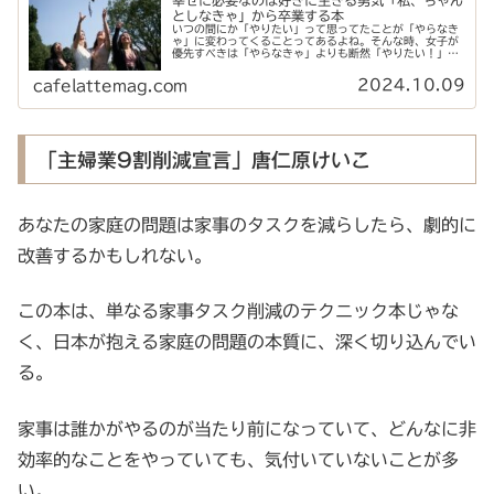
幸せに必要なのは好きに生きる勇気「私、ちゃん
としなきゃ」から卒業する本
いつの間にか「やりたい」って思ってたことが「やらなき
ゃ」に変わってくることってあるよね。そんな時、女子が
優先すべきは「やらなきゃ」よりも断然「やりたい！」女
子はちゃんとしないくらいの方が、うまくいく。それを教
えてくれるのが、この本なんです。
2024.10.09
cafelattemag.com
「主婦業9割削減宣言」唐仁原けいこ
あなたの家庭の問題は家事のタスクを減らしたら、劇的に
改善するかもしれない。
この本は、単なる家事タスク削減のテクニック本じゃな
く、日本が抱える家庭の問題の本質に、深く切り込んでい
る。
家事は誰かがやるのが当たり前になっていて、どんなに非
効率的なことをやっていても、気付いていないことが多
い。